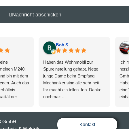
Nachricht abschicken
Bob S.
eine
Haben das Wohnmobil zur
Ich 
 meinen M240i,
Spureinstellung gehabt. Nette
herz
und bin mit dem
junge Dame beim Empfang.
Gmb
ieden. Auch das
Mechaniker sind alle sehr nett.
Habe
erhältnis
Ihr macht ein tollen Job. Danke
eine
alität der
nochmals…
einb
ch kann diese
Bis zum nächsten mal.
gut 
hlen.
Arbei
auf 
S GmbH
wurd
Kontakt
otechnik & Elektrik