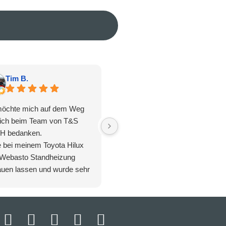
Tim B.
G S.
möchte mich auf dem Weg
Super Team, freundlich und
lich beim Team von T&S
kompetent ! Ich konnte am
H bedanken.
nächsten Tag wegen eines
 bei meinem Toyota Hilux
Webasto Diesel-
 Webasto Standheizung
Standheizungsproblems
auen lassen und wurde sehr
vorbeikommen und das Problem
beraten. Die Ausführung der
wurde schnell gefunden und
ten sind professionell und
behoben. Da es meine einzige
meine Sonderwünsche
Heizung ist, da ich ein Elektro
e individuell eingegangen.
Leicht-KFZ (eAIXAM GTI