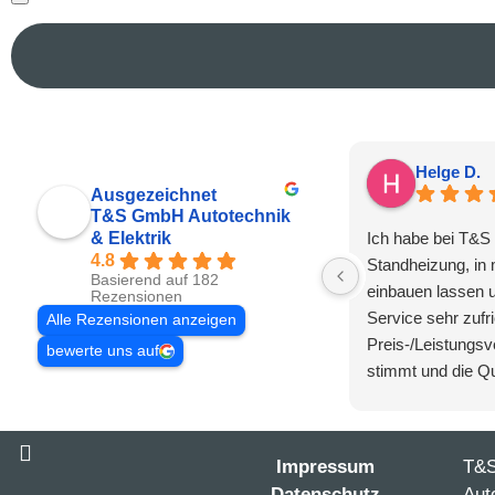
Helge D.
Ausgezeichnet
T&S GmbH Autotechnik
& Elektrik
Ich habe bei T&S 
4.8
Standheizung, in
Basierend auf 182
einbauen lassen 
Rezensionen
Service sehr zufr
Alle Rezensionen anzeigen
Preis-/Leistungsv
bewerte uns auf
stimmt und die Qu
Kommunikation. I
Firma sehr empfe
Impressum
T&
Datenschutz
Aut