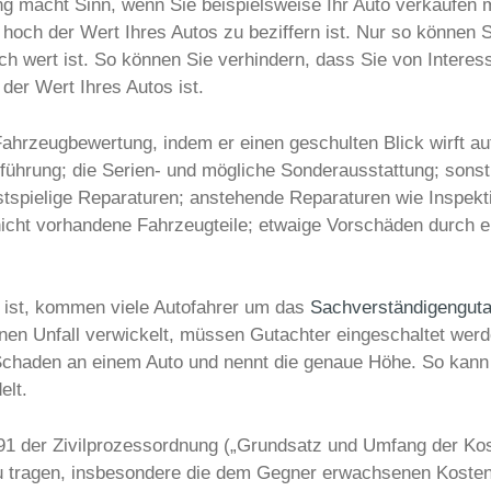
ng macht Sinn, wenn Sie beispielsweise Ihr Auto verkaufen
och der Wert Ihres Autos zu beziffern ist. Nur so können S
 wert ist. So können Sie verhindern, dass Sie von Interes
der Wert Ihres Autos ist.
Fahrzeugbewertung, indem er einen geschulten Blick wirft au
ührung; die Serien- und mögliche Sonderausstattung; sonsti
stspielige Reparaturen; anstehende Reparaturen wie Inspekt
nicht vorhandene Fahrzeugteile; etwaige Vorschäden durch ei
n ist, kommen viele Autofahrer um das
Sachverständigengut
einen Unfall verwickelt, müssen Gutachter eingeschaltet we
 Schaden an einem Auto und nennt die genaue Höhe. So kann 
elt.
91 der Zivilprozessordnung („Grundsatz und Umfang der Kost
zu tragen, insbesondere die dem Gegner erwachsenen Kosten 