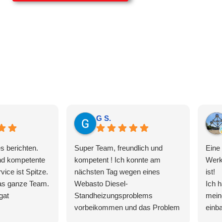
G S.
s berichten.
Super Team, freundlich und
Eine 
und kompetente
kompetent ! Ich konnte am
Werk
vice ist Spitze.
nächsten Tag wegen eines
ist!
as ganze Team.
Webasto Diesel-
Ich h
gat
Standheizungsproblems
mein
vorbeikommen und das Problem
einb
wurde schnell gefunden und
Termi