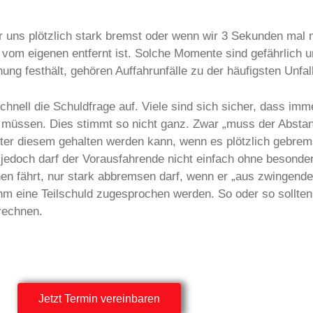
 uns plötzlich stark bremst oder wenn wir 3 Sekunden mal n
vom eigenen entfernt ist. Solche Momente sind gefährlich un
ng festhält, gehören Auffahrunfälle zu der häufigsten Unfall
chnell die Schuldfrage auf. Viele sind sich sicher, dass imm
ten müssen. Dies stimmt so nicht ganz. Zwar „muss der Abst
ter diesem gehalten werden kann, wenn es plötzlich gebrems
 jedoch darf der Vorausfahrende nicht einfach ohne besond
Ihnen fährt, nur stark abbremsen darf, wenn er „aus zwingen
 ihm eine Teilschuld zugesprochen werden. So oder so sollte
rechnen.
Jetzt Termin vereinbaren