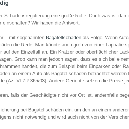
dig
r Schadensregulierung eine große Rolle. Doch was ist dami
 einschalten? Wir haben die Antwort.
ahr – mit sogenannten
Bagatellschäden
als Folge. Wenn Autos
häden die Rede. Man könnte auch grob von einer Lappalie s
 auf den Einzelfall an. Ein Kratzer oder oberflächlicher La
nwagen. Grob kann man jedoch sagen, dass es sich bei ein
chrammen handelt, die zum Beispiel beim Einparken oder Ra
den an einem Auto als Bagatellschaden betrachtet werden 
de (Az. VI ZR 365/03). Andere Gerichte setzen die Preise j
ren, falls der Geschädigte nicht vor Ort ist, andernfalls beg
versicherung bei Bagatellschäden ein, um den an einem ande
brigens nicht notwendig und wird auch nicht von der Versic