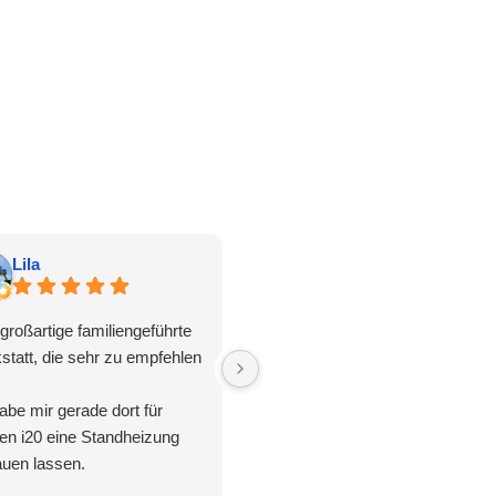
Lila
Frank L.
großartige familiengeführte
Bin super zufrieden
statt, die sehr zu empfehlen
Schnell ein Termin bekommen ,
Freundliche Mitarbeiter .
abe mir gerade dort für
Alles wieder Top am Auto .
en i20 eine Standheizung
So lieb ich es.
auen lassen.
Absolut weiterzuempfehlen.
nierung, Preis-/Leistung,