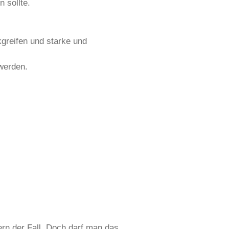
 sollte.
kgreifen und starke und
 werden.
ern der Fall. Doch darf man das