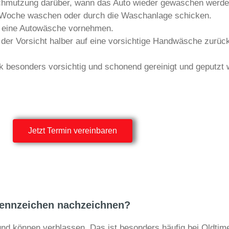
rschmutzung darüber, wann das Auto wieder gewaschen werden
pro Woche waschen oder durch die Waschanlage schicken.
t eine Autowäsche vornehmen.
e der Vorsicht halber auf eine vorsichtige Handwäsche zurüc
ck besonders vorsichtig und schonend gereinigt und geputzt
Jetzt Termin vereinbaren
Kennzeichen nachzeichnen?
nd können verblassen. Das ist besonders häufig bei Oldtim